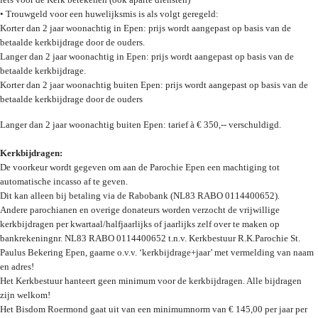
• Trouwgeld voor een huwelijksmis is als volgt geregeld:
Korter dan 2 jaar woonachtig in Epen: prijs wordt aangepast op basis van de
betaalde kerkbijdrage door de ouders.
Langer dan 2 jaar woonachtig in Epen: prijs wordt aangepast op basis van de
betaalde kerkbijdrage.
Korter dan 2 jaar woonachtig buiten Epen: prijs wordt aangepast op basis van de
betaalde kerkbijdrage door de ouders
Langer dan 2 jaar woonachtig buiten Epen: tarief à € 350,-- verschuldigd.
Kerkbijdragen:
De voorkeur wordt gegeven om aan de Parochie Epen een machtiging tot
automatische incasso af te geven.
Dit kan alleen bij betaling via de Rabobank (NL83 RABO 0114400652).
Andere parochianen en overige donateurs worden verzocht de vrijwillige
kerkbijdragen per kwartaal/halfjaarlijks of jaarlijks zelf over te maken op
bankrekeningnr. NL83 RABO 0114400652 t.n.v. Kerkbestuur R.K.Parochie St.
Paulus Bekering Epen, gaarne o.v.v. ‘kerkbijdrage+jaar’ met vermelding van naam
en adres!
Het Kerkbestuur hanteert geen minimum voor de kerkbijdragen. Alle bijdragen
zijn welkom!
Het Bisdom Roermond gaat uit van een minimumnorm van € 145,00 per jaar per