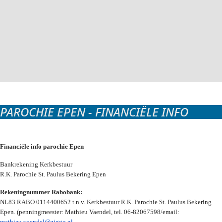
PAROCHIE EPEN - FINANCIËLE INFO
Financiële info parochie Epen
Bankrekening Kerkbestuur
R.K. Parochie St. Paulus Bekering Epen
Rekeningnummer Rabobank:
NL83 RABO 0114400652 t.n.v. Kerkbestuur R.K. Parochie St. Paulus Bekering
Epen. (penningmeester: Mathieu Vaendel, tel. 06-82067598/email:
mathieu.vaendel@ziggo.nl