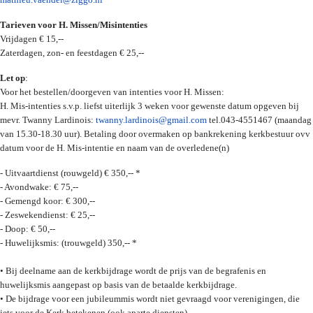
Tarieven voor H. Missen/Misintenties
Vrijdagen € 15,--
Zaterdagen, zon- en feestdagen € 25,--
Let op
:
Voor het bestellen/doorgeven van intenties voor H. Missen:
H. Mis-intenties s.v.p. liefst uiterlijk 3 weken voor gewenste datum opgeven bij
mevr. Twanny Lardinois:
twanny.lardinois@gmail.com
tel.043-4551467 (maandag
van 15.30-18.30 uur). Betaling door overmaken op bankrekening kerkbestuur ovv
datum voor de H. Mis-intentie en naam van de overledene(n)
- Uitvaartdienst (rouwgeld) € 350,-- *
- Avondwake: € 75,--
- Gemengd koor: € 300,--
- Zeswekendienst: € 25,--
- Doop: € 50,--
- Huwelijksmis: (trouwgeld) 350,-- *
• Bij deelname aan de kerkbijdrage wordt de prijs van de begrafenis en
huwelijksmis aangepast op basis van de betaalde kerkbijdrage.
• De bijdrage voor een jubileummis wordt niet gevraagd voor verenigingen, die
iets voor de Kerk betekenen (ook aparte diensten)