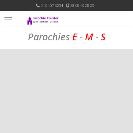
043 457 3234
06 38 43 28 23
Parochies
E
-
M
-
S